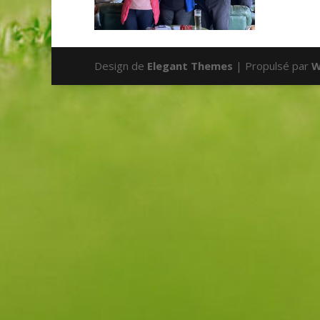
Design de
Elegant Themes
| Propulsé par
W