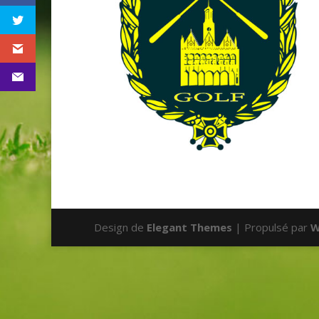
Design de
Elegant Themes
| Propulsé par
W