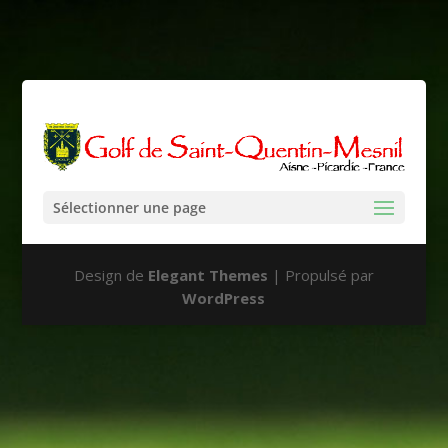
Sélectionner une page
Design de
Elegant Themes
| Propulsé par
WordPress