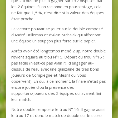
que 2 trous de plus à gagner sur 132 disputés par
les 2 équipes. Si on raisonne en pourcentage, cela
ne fait que 1,5 %, c’est dire si la valeur des équipes
était proche…
La victoire pouvait se jouer sur le double composé
d’André Brilleman et d’Alain Michalak qui affrontait
une équipe un soupçon plus forte sur le papier.
Après avoir été longtemps mené 2 up, notre double
revient square au trou N°15. Départ du trou N°16 :
pas facile (n’est-ce pas Alain ?), d’engager au-
dessus de l’eau avec une quinzaine de très bons
joueurs de Compiègne et Mesnil qui vous
observent). Eh oui, à ce moment, la finale n’était pas
encore jouée d’où la présence des
supporters/joueurs des 2 équipes qui avaient fini
leur match.
Notre double remporte le trou N° 16. Il gagne aussi
le trou 17 et donc le match de double sur le score