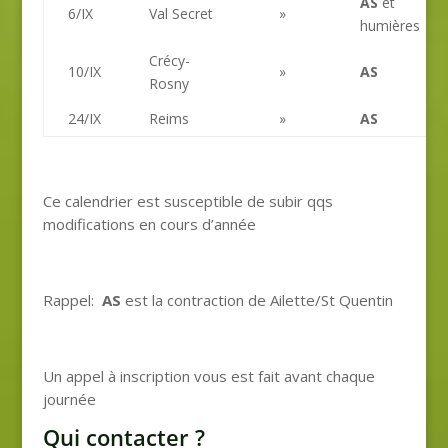
AS
et
6/IX
Val Secret
»
humières
Crécy-
10/IX
»
AS
Rosny
24/IX
Reims
»
AS
Ce calendrier est susceptible de subir qqs
modifications en cours d’année
Rappel:
AS
est la contraction de Ailette/St Quentin
Un appel à inscription vous est fait avant chaque
journée
Qui contacter ?