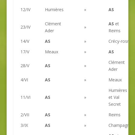
12/IV
Humières
»
AS
Clément
AS
et
23/IV
»
Ader
Reims
14/V
AS
»
Crécy-rosny
17/V
Meaux
»
AS
Clément
28/V
AS
»
Ader
4/VI
AS
»
Meaux
Humières
11/VI
AS
»
et Val
Secret
2/VII
AS
»
Reims
3/IX
AS
»
Champagne